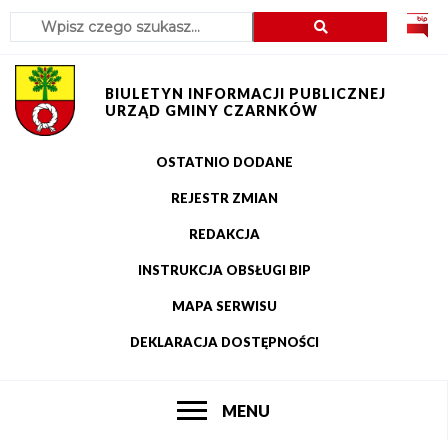
Szukaj
Przejdź
Przejdź
Przejdź
Przejdź
do
do
do
do
menu
treści
wyszukiwania
stopki
BIULETYN INFORMACJI PUBLICZNEJ
URZĄD GMINY CZARNKÓW
OSTATNIO DODANE
Menu
REJESTR ZMIAN
górne
REDAKCJA
INSTRUKCJA OBSŁUGI BIP
MAPA SERWISU
DEKLARACJA DOSTĘPNOŚCI
POKAŻ
MENU
Główne