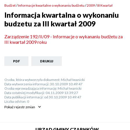
menu
Budżet
Informacje kwartalne o wykonaniu budżetu
2009
III Kwartał
serwisu
Ścieżka
Informacja kwartalna o wykonaniu
nawigacyjna
budzetu za III kwartał 2009
Will
Zarządzenie 192/II/09 - Informacje o wykananiu budżetu za
open
III kwartał 2009 roku
in
new
window
PDF
DRUKUJ
Osoba, która wytworzyła dokument:
Michał Iwanicki
Data wytworzenia informacji:
30.10.2009 10:49:47
Osoba wprowadzająca informację:
Michał Iwanicki
Data ostatniej modyfikacji:
04.11.2009 13:39:27
Data publikacji informacji:
od 30.10.2009 10:49:47
Liczba odsłon:
0
Pokaż
rejestr zmian
URZĄD GMINY CZARNKÓW