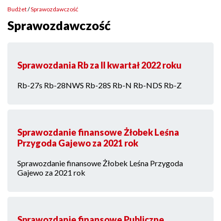
menu
Budżet
Sprawozdawczość
serwisu
Ścieżka
Sprawozdawczość
nawigacyjna
Sprawozdania Rb za II kwartał 2022 roku
Rb-27s Rb-28NWS Rb-28S Rb-N Rb-NDS Rb-Z
Sprawozdanie finansowe Żłobek Leśna
Przygoda Gajewo za 2021 rok
Sprawozdanie finansowe Żłobek Leśna Przygoda
Gajewo za 2021 rok
Sprawozdanie finansowe Publiczne