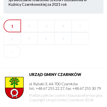
Kuźnicy Czarnkowskiej za 2021 rok
Bieżąca
1
Strona
2
Strona
3
Strona
4
Strona
5
Stronicowanie
strona
Strona
6
Strona
7
Strona
8
Strona
9
…
Ostatnia
»
strona
URZĄD GMINY CZARNKÓW
ul. Rybaki 3; 64-700 Czarnków
tel.: +48 67 255 22 27, fax: +48 67 255 30 79
Polityka plików cookie i Klauzula informacyjna
Copyright Urząd Gminy Czarnków 2018