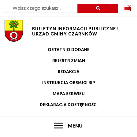
Szukaj
Przejdź
Przejdź
Przejdź
Przejdź
do
do
do
do
menu
treści
wyszukiwania
stopki
BIULETYN INFORMACJI PUBLICZNEJ
URZĄD GMINY CZARNKÓW
OSTATNIO DODANE
Menu
REJESTR ZMIAN
górne
REDAKCJA
INSTRUKCJA OBSŁUGI BIP
MAPA SERWISU
DEKLARACJA DOSTĘPNOŚCI
POKAŻ
MENU
Główne