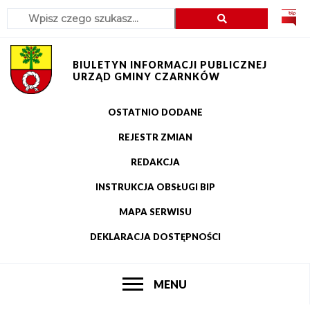
Szukaj
Przejdź
Przejdź
Przejdź
Przejdź
do
do
do
do
menu
treści
wyszukiwania
stopki
BIULETYN INFORMACJI PUBLICZNEJ
URZĄD GMINY CZARNKÓW
OSTATNIO DODANE
Menu
REJESTR ZMIAN
górne
REDAKCJA
INSTRUKCJA OBSŁUGI BIP
MAPA SERWISU
DEKLARACJA DOSTĘPNOŚCI
POKAŻ
MENU
Główne