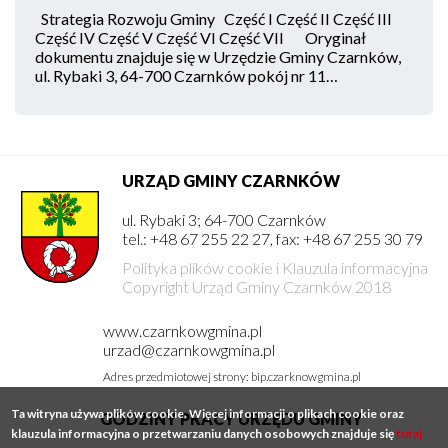
Strategia Rozwoju Gminy Część I Część II Część III
Część IV Część V Część VI Część VII Oryginał
dokumentu znajduje się w Urzędzie Gminy Czarnków,
ul. Rybaki 3, 64-700 Czarnków pokój nr 11…
URZĄD GMINY CZARNKÓW
ul. Rybaki 3; 64-700 Czarnków
tel.: +48 67 255 22 27, fax: +48 67 255 30 79
Polityka plików cookie i Klauzula informacyjna
Copyright Urząd Gminy Czarnków 2018
www.czarnkowgmina.pl
urzad@czarnkowgmina.pl
Adres przedmiotowej strony: bip.czarknowgmina.pl
Ta witryna używa plików cookie. Więcej informacji o plikach cookie oraz
GODZINY PRACY URZĘDU GMINY
klauzula informacyjna o przetwarzaniu danych osobowych znajduje się
tutaj